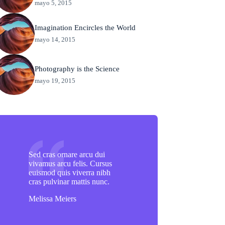
mayo 5, 2015
Imagination Encircles the World
mayo 14, 2015
Photography is the Science
mayo 19, 2015
Sed cras ornare arcu dui
vivamus arcu felis. Cursus
euismod quis viverra nibh
cras pulvinar mattis nunc.
Melissa Meiers