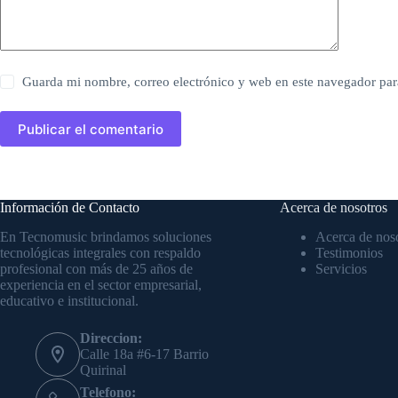
Guarda mi nombre, correo electrónico y web en este navegador par
Publicar el comentario
Información de Contacto
Acerca de nosotros
En Tecnomusic brindamos soluciones
Acerca de nos
tecnológicas integrales con respaldo
Testimonios
profesional con más de 25 años de
Servicios
experiencia en el sector empresarial,
educativo e institucional.
Direccion:
Calle 18a #6-17 Barrio
Quirinal
Telefono: